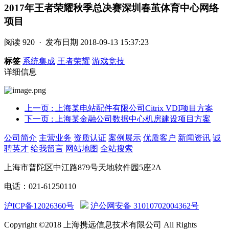
2017年王者荣耀秋季总决赛深圳春茧体育中心网络
项目
阅读
920 ·
发布日期
2018-09-13 15:37:23
标签
系统集成
王者荣耀
游戏竞技
详细信息
上一页
: 上海某电站配件有限公司Citrix VDI项目方案
下一页
: 上海某金融公司数据中心机房建设项目方案
公司简介
主营业务
资质认证
案例展示
优质客户
新闻资讯
诚
聘英才
给我留言
网站地图
全站搜索
上海市普陀区中江路879号天地软件园5座2A
电话：021-61250110
沪ICP备12026360号
沪公网安备 31010702004362号
Copyright ©2018 上海携远信息技术有限公司 All Rights